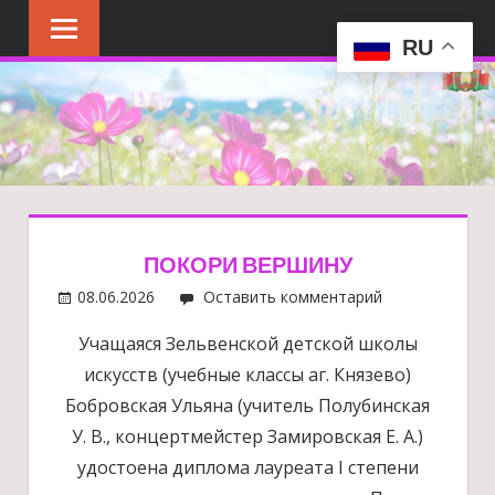
Перейти
к
RU
содержимому
ПОКОРИ ВЕРШИНУ
08.06.2026
Оставить комментарий
Учащаяся Зельвенской детской школы
искусств (учебные классы аг. Князево)
Бобровская Ульяна (учитель Полубинская
У. В., концертмейстер Замировская Е. А.)
удостоена диплома лауреата I степени