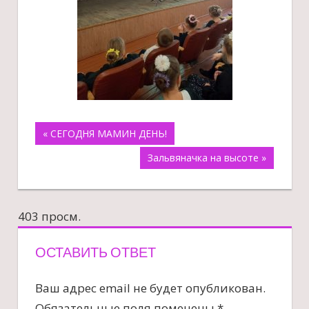
Навигация
« СЕГОДНЯ МАМИН ДЕНЬ!
Зальвяначка на высоте »
по
записям
403 просм.
ОСТАВИТЬ ОТВЕТ
Ваш адрес email не будет опубликован.
Обязательные поля помечены
*