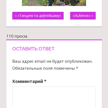
Навигация
« «Танцуем па-даўнейшаму»
«ЛьВёнок» »
по
110 просм.
записям
ОСТАВИТЬ ОТВЕТ
Ваш адрес email не будет опубликован.
Обязательные поля помечены
*
Комментарий
*